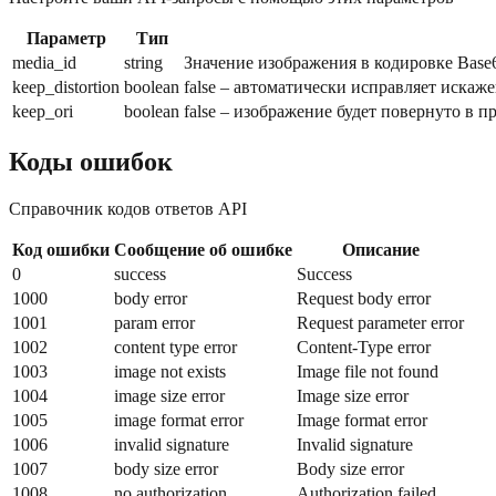
Параметр
Тип
media_id
string
Значение изображения в кодировке Base6
keep_distortion
boolean
false – автоматически исправляет искаже
keep_ori
boolean
false – изображение будет повернуто в 
Коды ошибок
Справочник кодов ответов API
Код ошибки
Сообщение об ошибке
Описание
0
success
Success
1000
body error
Request body error
1001
param error
Request parameter error
1002
content type error
Content-Type error
1003
image not exists
Image file not found
1004
image size error
Image size error
1005
image format error
Image format error
1006
invalid signature
Invalid signature
1007
body size error
Body size error
1008
no authorization
Authorization failed