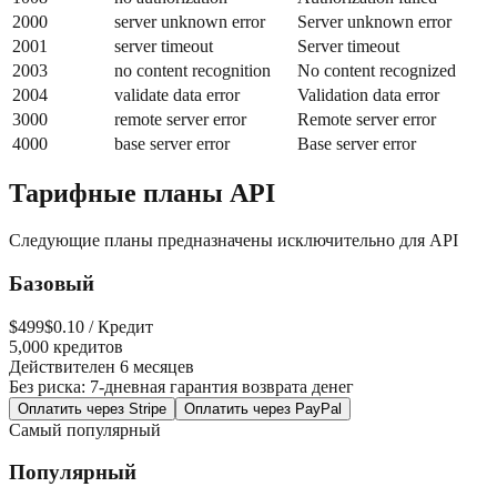
2000
server unknown error
Server unknown error
2001
server timeout
Server timeout
2003
no content recognition
No content recognized
2004
validate data error
Validation data error
3000
remote server error
Remote server error
4000
base server error
Base server error
Тарифные планы API
Следующие планы предназначены исключительно для API
Базовый
$
499
$0.10 / Кредит
5,000 кредитов
Действителен 6 месяцев
Без риска: 7-дневная гарантия возврата денег
Оплатить через Stripe
Оплатить через PayPal
Самый популярный
Популярный