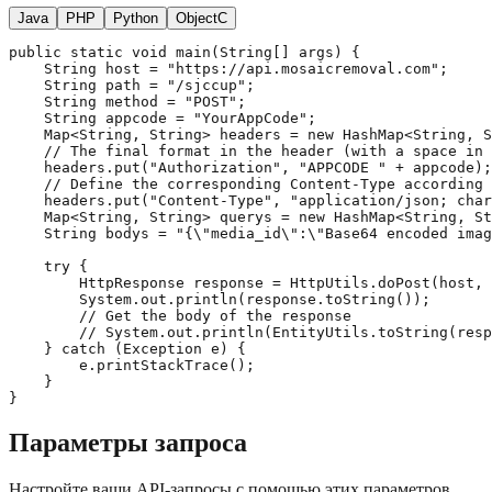
Java
PHP
Python
ObjectC
public static void main(String[] args) {

    String host = "https://api.mosaicremoval.com";

    String path = "/sjccup";

    String method = "POST";

    String appcode = "YourAppCode";

    Map<String, String> headers = new HashMap<String, S
    // The final format in the header (with a space in 
    headers.put("Authorization", "APPCODE " + appcode);

    // Define the corresponding Content-Type according 
    headers.put("Content-Type", "application/json; char
    Map<String, String> querys = new HashMap<String, St
    String bodys = "{\"media_id\":\"Base64 encoded imag
    try {

        HttpResponse response = HttpUtils.doPost(host, 
        System.out.println(response.toString());

        // Get the body of the response

        // System.out.println(EntityUtils.toString(resp
    } catch (Exception e) {

        e.printStackTrace();

    }

}
Параметры запроса
Настройте ваши API-запросы с помощью этих параметров