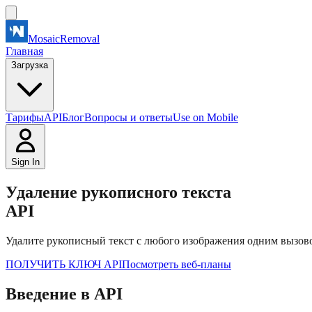
MosaicRemoval
Главная
Загрузка
Тарифы
API
Блог
Вопросы и ответы
Use on Mobile
Sign In
Удаление рукописного текста
API
Удалите рукописный текст с любого изображения одним вызов
ПОЛУЧИТЬ КЛЮЧ API
Посмотреть веб-планы
Введение в API