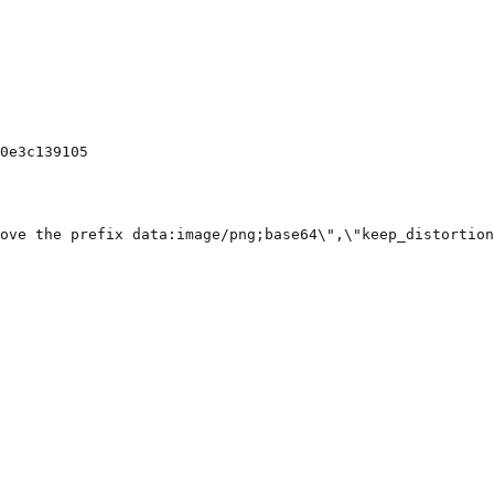
0e3c139105

ove the prefix data:image/png;base64\",\"keep_distortion