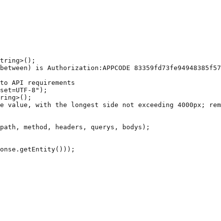
tring>();

between) is Authorization:APPCODE 83359fd73fe94948385f57
to API requirements

set=UTF-8");

ring>();

e value, with the longest side not exceeding 4000px; rem
path, method, headers, querys, bodys);

onse.getEntity()));
