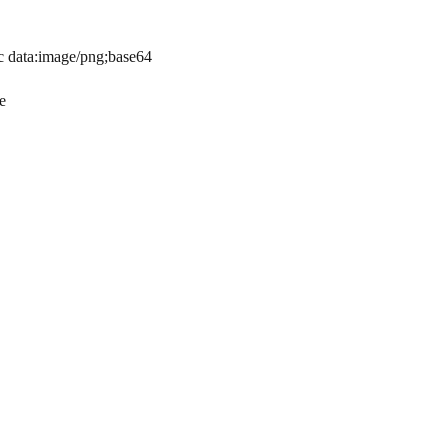
data:image/png;base64
е