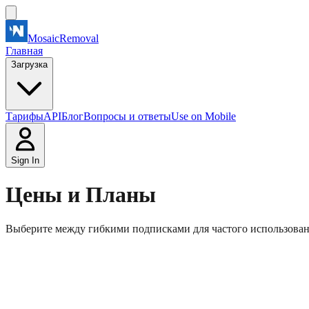
MosaicRemoval
Главная
Загрузка
Тарифы
API
Блог
Вопросы и ответы
Use on Mobile
Sign In
Цены и Планы
Выберите между гибкими подписками для частого использован