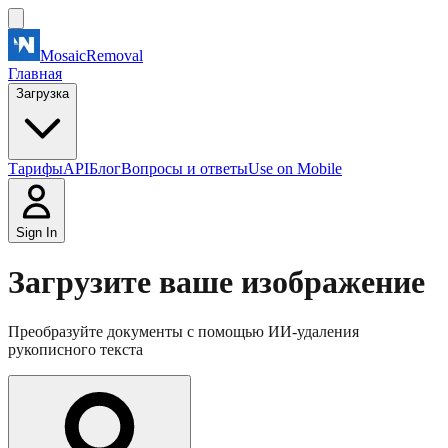
MosaicRemoval
Главная
Загрузка
Тарифы
API
Блог
Вопросы и ответы
Use on Mobile
Sign In
Загрузите ваше изображение
Преобразуйте документы с помощью ИИ-удаления
рукописного текста