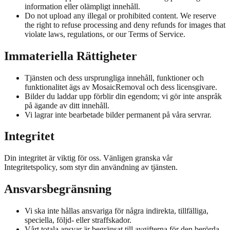
information eller olämpligt innehåll.
Do not upload any illegal or prohibited content. We reserve
the right to refuse processing and deny refunds for images that
violate laws, regulations, or our Terms of Service.
Immateriella Rättigheter
Tjänsten och dess ursprungliga innehåll, funktioner och
funktionalitet ägs av MosaicRemoval och dess licensgivare.
Bilder du laddar upp förblir din egendom; vi gör inte anspråk
på ägande av ditt innehåll.
Vi lagrar inte bearbetade bilder permanent på våra servrar.
Integritet
Din integritet är viktig för oss. Vänligen granska vår
Integritetspolicy, som styr din användning av tjänsten.
Ansvarsbegränsning
Vi ska inte hållas ansvariga för några indirekta, tillfälliga,
speciella, följd- eller straffskador.
Vårt totala ansvar är begränsat till avgifterna för den berörda