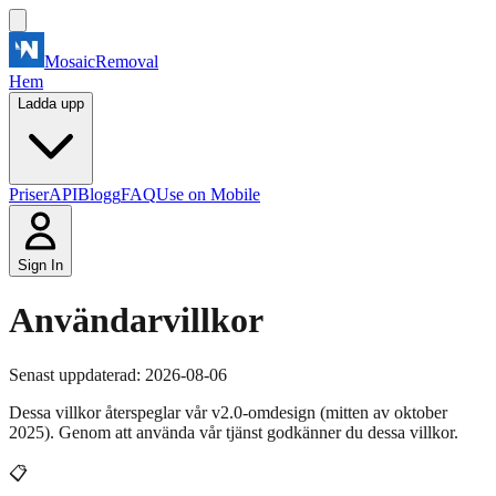
MosaicRemoval
Hem
Ladda upp
Priser
API
Blogg
FAQ
Use on Mobile
Sign In
Användarvillkor
Senast uppdaterad: 2026-08-06
Dessa villkor återspeglar vår v2.0-omdesign (mitten av oktober
2025). Genom att använda vår tjänst godkänner du dessa villkor.
📋