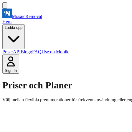
MosaicRemoval
Hem
Ladda upp
Priser
API
Blogg
FAQ
Use on Mobile
Sign In
Priser och Planer
Välj mellan flexibla prenumerationer för frekvent användning eller en