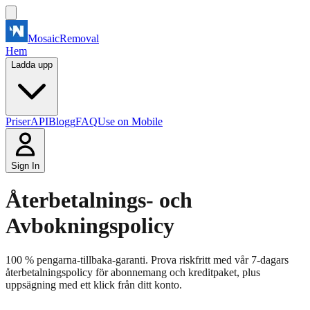
MosaicRemoval
Hem
Ladda upp
Priser
API
Blogg
FAQ
Use on Mobile
Sign In
Återbetalnings- och
Avbokningspolicy
100 % pengarna-tillbaka-garanti. Prova riskfritt med vår 7-dagars
återbetalningspolicy för abonnemang och kreditpaket, plus
uppsägning med ett klick från ditt konto.