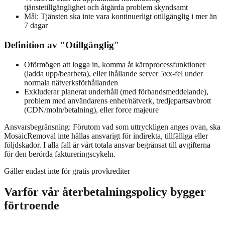
tjänstetillgänglighet och åtgärda problem skyndsamt
Mål: Tjänsten ska inte vara kontinuerligt otillgänglig i mer än
7 dagar
Definition av "Otillgänglig"
Oförmögen att logga in, komma åt kärnprocessfunktioner
(ladda upp/bearbeta), eller ihållande server 5xx-fel under
normala nätverksförhållanden
Exkluderar planerat underhåll (med förhandsmeddelande),
problem med användarens enhet/nätverk, tredjepartsavbrott
(CDN/moln/betalning), eller force majeure
Ansvarsbegränsning: Förutom vad som uttryckligen anges ovan, ska
MosaicRemoval inte hållas ansvarigt för indirekta, tillfälliga eller
följdskador. I alla fall är vårt totala ansvar begränsat till avgifterna
för den berörda faktureringscykeln.
Gäller endast inte för gratis provkrediter
Varför vår återbetalningspolicy bygger
förtroende