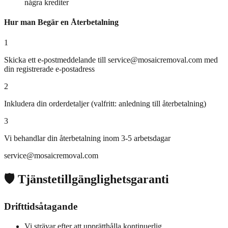
några krediter
Hur man Begär en Återbetalning
1
Skicka ett e-postmeddelande till
service@mosaicremoval.com
med
din registrerade e-postadress
2
Inkludera din orderdetaljer (valfritt: anledning till återbetalning)
3
Vi behandlar din återbetalning inom 3-5 arbetsdagar
service@mosaicremoval.com
🛡️ Tjänstetillgänglighetsgaranti
Drifttidsåtagande
Vi strävar efter att upprätthålla kontinuerlig