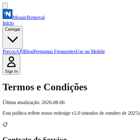
MosaicRemoval
Início
Carregar
Preços
API
Blog
Perguntas Frequentes
Use on Mobile
Sign In
Termos e Condições
Última atualização: 2026-08-06
Esta política reflete nosso redesign v2.0 (meados de outubro de 2025).
📋
Contrato de Serviço