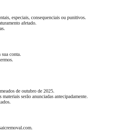
tais, especiais, consequenciais ou punitivos.
faturamento afetado.
as.
 sua conta.
termos.
m meados de outubro de 2025.
s materiais serão anunciadas antecipadamente.
zados.
aicremoval.com
.