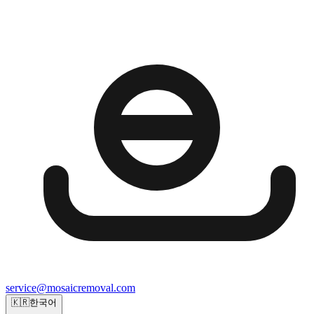
service@mosaicremoval.com
🇰🇷
한국어