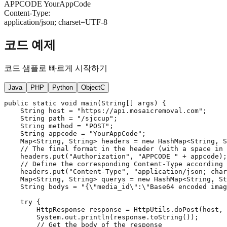
APPCODE YourAppCode
Content-Type:
application/json; charset=UTF-8
코드 예제
코드 샘플로 빠르게 시작하기
Java
PHP
Python
ObjectC
public static void main(String[] args) {

    String host = "https://api.mosaicremoval.com";

    String path = "/sjccup";

    String method = "POST";

    String appcode = "YourAppCode";

    Map<String, String> headers = new HashMap<String, S
    // The final format in the header (with a space in 
    headers.put("Authorization", "APPCODE " + appcode);

    // Define the corresponding Content-Type according 
    headers.put("Content-Type", "application/json; char
    Map<String, String> querys = new HashMap<String, St
    String bodys = "{\"media_id\":\"Base64 encoded imag
    try {

        HttpResponse response = HttpUtils.doPost(host, 
        System.out.println(response.toString());

        // Get the body of the response
