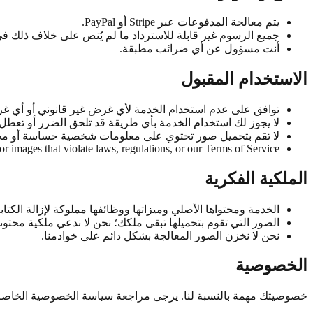
يتم معالجة المدفوعات عبر Stripe أو PayPal.
جميع الرسوم غير قابلة للاسترداد ما لم يُنص على خلاف ذلك في 
أنت مسؤول عن أي ضرائب مطبقة.
الاستخدام المقبول
توافق على عدم استخدام الخدمة لأي غرض غير قانوني أو أي غ
لا يجوز لك استخدام الخدمة بأي طريقة قد تلحق الضرر أو تعطل 
لا تقم بتحميل صور تحتوي على معلومات شخصية حساسة أو محت
r images that violate laws, regulations, or our Terms of Service.
الملكية الفكرية
الخدمة ومحتواها الأصلي وميزاتها ووظائفها مملوكة لإزالة الكتاب
الصور التي تقوم بتحميلها تبقى ملكك؛ نحن لا ندعي ملكية محتوى
نحن لا نخزن الصور المعالجة بشكل دائم على خوادمنا.
الخصوصية
خصوصيتك مهمة بالنسبة لنا. يرجى مراجعة سياسة الخصوصية الخاصة ب