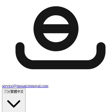
service@mosaicremoval.com
🇹🇼
繁體中文