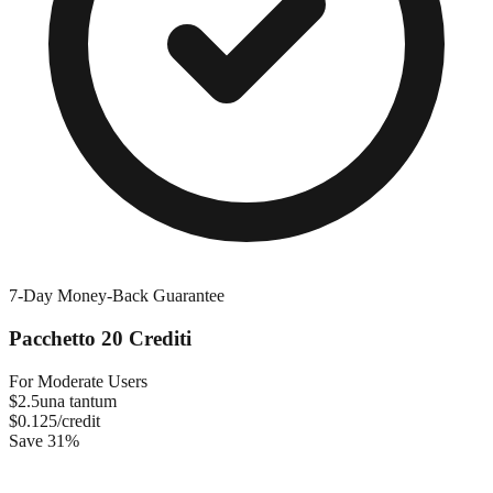
7-Day Money-Back Guarantee
Pacchetto 20 Crediti
For Moderate Users
$2.5
una tantum
$0.125/credit
Save 31%