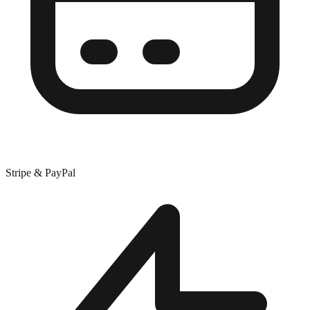
Stripe & PayPal