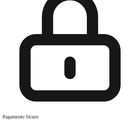
Pagamento Sicuro