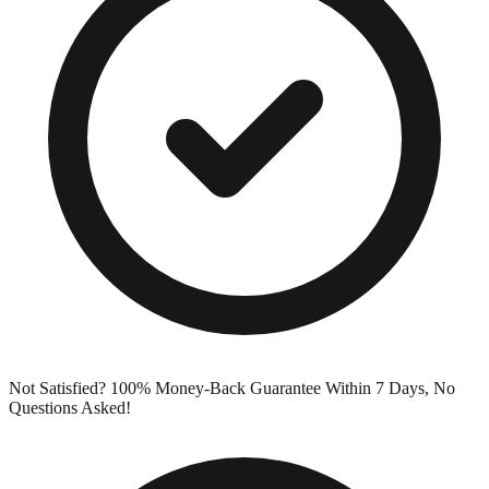
Not Satisfied? 100% Money-Back Guarantee Within 7 Days, No
Questions Asked!