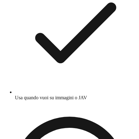
Usa quando vuoi su immagini o JAV