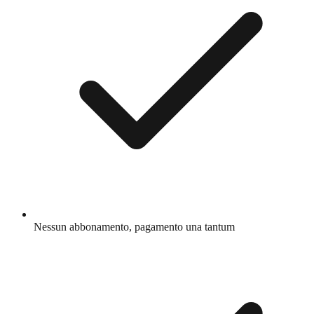
Nessun abbonamento, pagamento una tantum