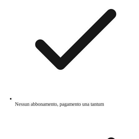
Nessun abbonamento, pagamento una tantum