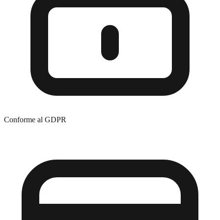
Conforme al GDPR