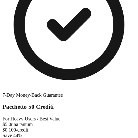
7-Day Money-Back Guarantee
Pacchetto 50 Crediti
For Heavy Users / Best Value
$5.0
una tantum
$0.100/credit
Save 44%