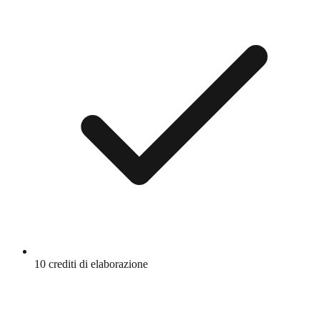
10 crediti di elaborazione