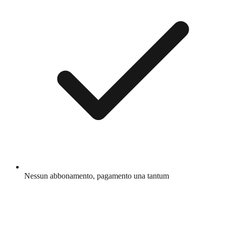
Nessun abbonamento, pagamento una tantum