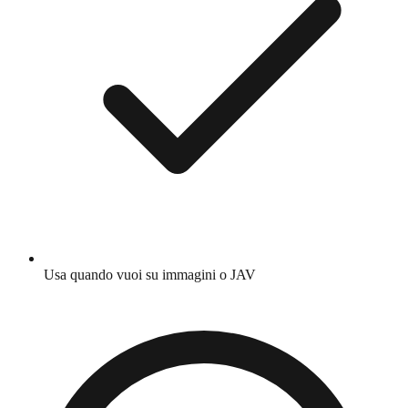
Usa quando vuoi su immagini o JAV