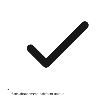
Sans abonnement, paiement unique