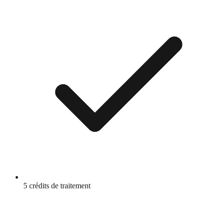
5 crédits de traitement