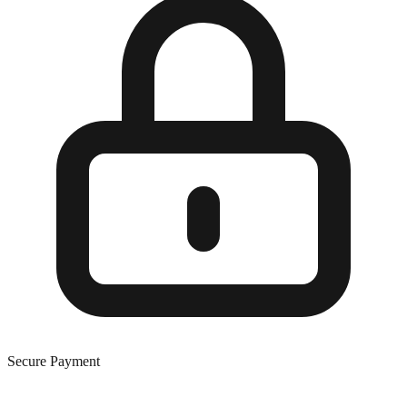
Secure Payment