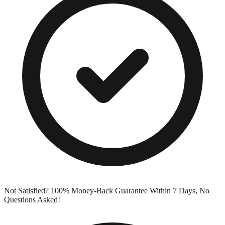
Not Satisfied? 100% Money-Back Guarantee Within 7 Days, No
Questions Asked!