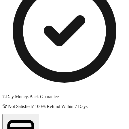
7-Day Money-Back Guarantee
💯 Not Satisfied? 100% Refund Within 7 Days