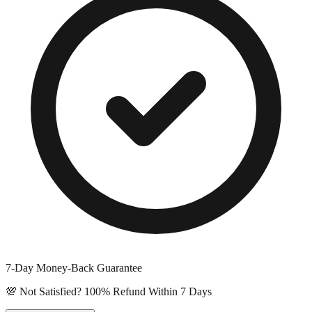
7-Day Money-Back Guarantee
💯 Not Satisfied? 100% Refund Within 7 Days