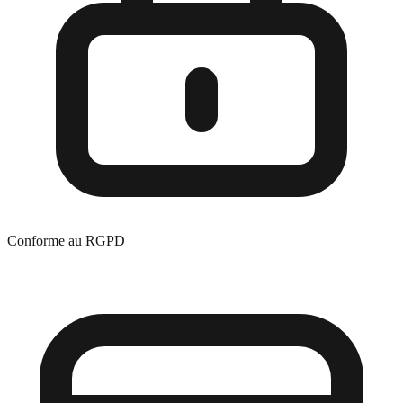
Conforme au RGPD