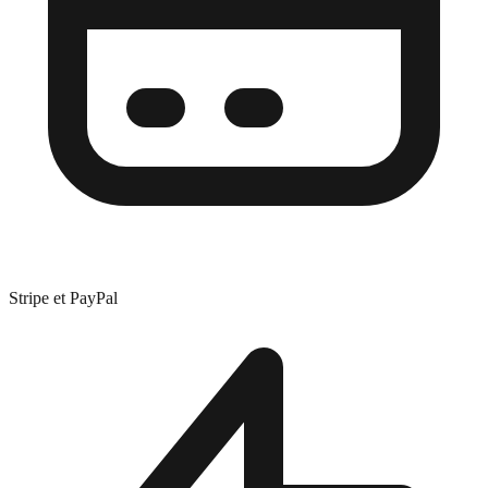
Stripe et PayPal