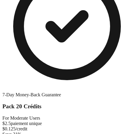
7-Day Money-Back Guarantee
Pack 20 Crédits
For Moderate Users
$2.5
paiement unique
$0.125/credit