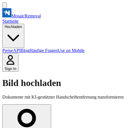
MosaicRemoval
Startseite
Hochladen
Preise
API
Blog
Häufige Fragen
Use on Mobile
Sign In
Bild hochladen
Dokumente mit KI-gestützter Handschriftentfernung transformieren