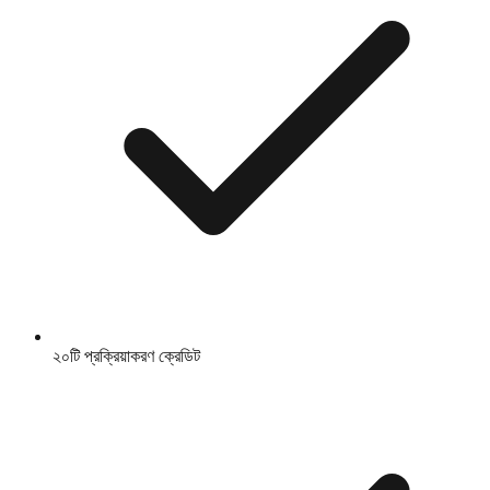
২০টি প্রক্রিয়াকরণ ক্রেডিট