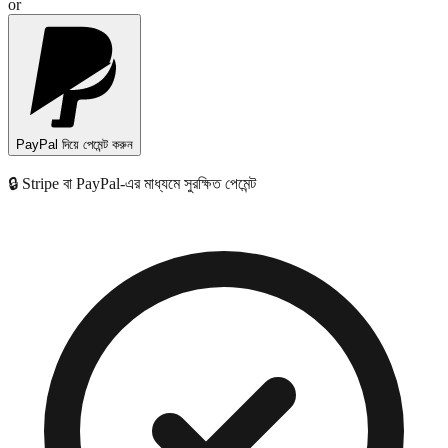
or
PayPal দিয়ে পেমেন্ট করুন
🔒
Stripe বা PayPal-এর মাধ্যমে সুরক্ষিত পেমেন্ট