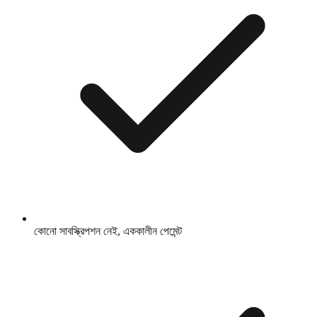
কোনো সাবস্ক্রিপশন নেই, এককালীন পেমেন্ট