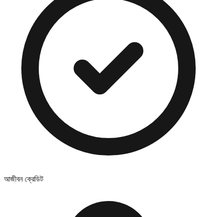
আজীবন ক্রেডিট