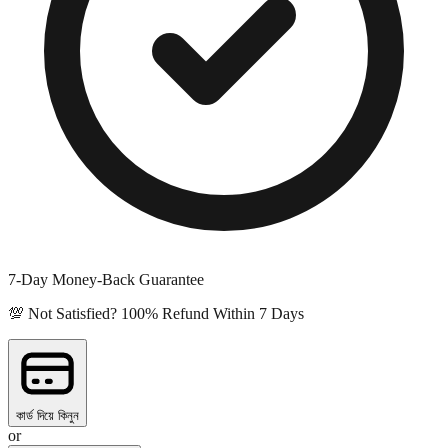
7-Day Money-Back Guarantee
💯 Not Satisfied? 100% Refund Within 7 Days
কার্ড দিয়ে কিনুন
or