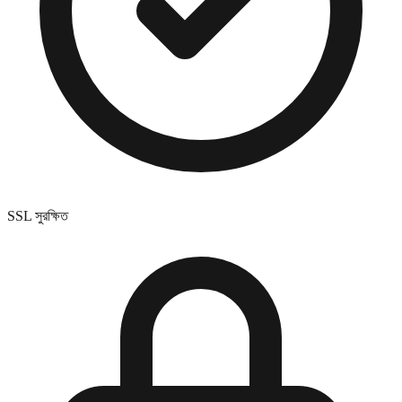
SSL সুরক্ষিত