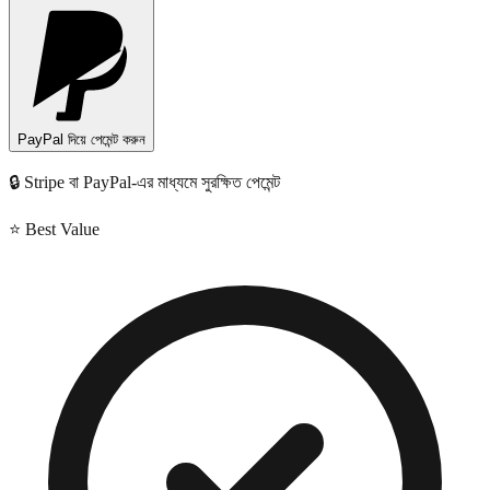
PayPal দিয়ে পেমেন্ট করুন
🔒
Stripe বা PayPal-এর মাধ্যমে সুরক্ষিত পেমেন্ট
⭐ Best Value