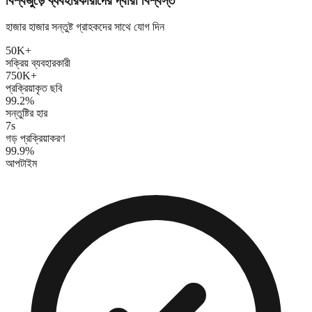
বিশ্বজুড়ে ব্যবহারকারীদের দ্বারা বিশ্বস্ত
হাজার হাজার সন্তুষ্ট গ্রাহকদের সাথে যোগ দিন
50K+
সক্রিয় ব্যবহারকারী
750K+
প্রক্রিয়াকৃত ছবি
99.2%
সন্তুষ্টির হার
7s
গড় প্রক্রিয়াকরণ
99.9%
আপটাইম