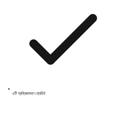
৫টি প্রক্রিয়াকরণ ক্রেডিট