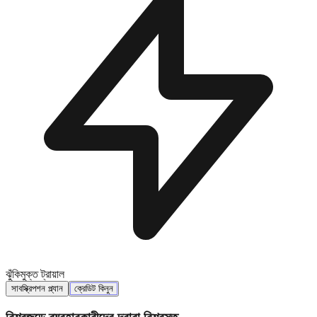
ঝুঁকিমুক্ত ট্রায়াল
সাবস্ক্রিপশন প্ল্যান
ক্রেডিট কিনুন