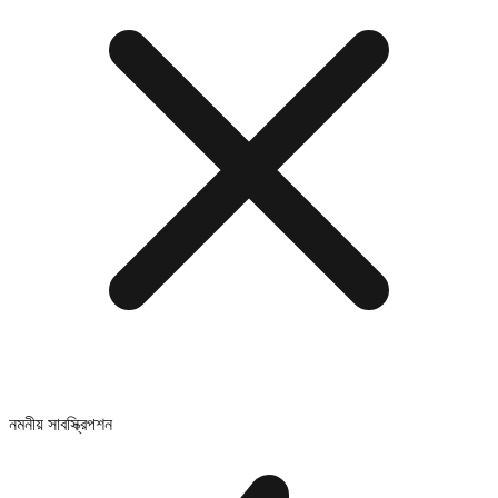
নমনীয় সাবস্ক্রিপশন