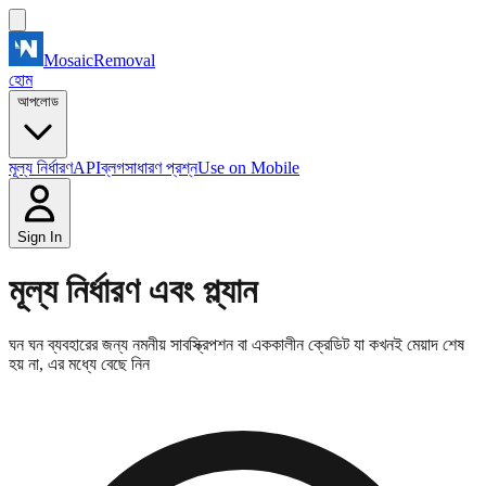
MosaicRemoval
হোম
আপলোড
মূল্য নির্ধারণ
API
ব্লগ
সাধারণ প্রশ্ন
Use on Mobile
Sign In
মূল্য নির্ধারণ এবং প্ল্যান
ঘন ঘন ব্যবহারের জন্য নমনীয় সাবস্ক্রিপশন বা এককালীন ক্রেডিট যা কখনই মেয়াদ শেষ
হয় না, এর মধ্যে বেছে নিন